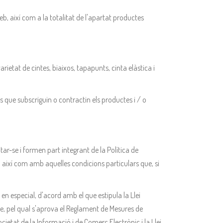
, així com a la totalitat de l'apartat productes
arietat de cintes, biaixos, tapapunts, cinta elàstica i
ts que subscriguin o contractin els productes i / o
-se i formen part integrant de la Política de
 així com amb aquelles condicions particulars que, si
n especial, d'acord amb el que estipula la Llei
e, pel qual s'aprova el Reglament de Mesures de
cietat de la Informació i de Comerç Electrònic i la Llei