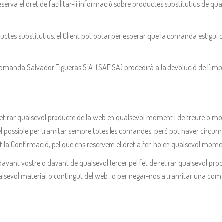
serva el dret de facilitar-li informació sobre productes substitutius de qua
uctes substitutius, el Client pot optar per esperar que la comanda estigui
la comanda Salvador Figueras S.A. (SAFISA) procedirà a la devolució de l'i
 retirar qualsevol producte de la web en qualsevol moment i de treure o mo
l possible per tramitar sempre totes les comandes, però pot haver circums
la Confirmació, pel que ens reservem el dret a fer-ho en qualsevol moment
avant vostre o davant de qualsevol tercer pel fet de retirar qualsevol pr
ualsevol material o contingut del web , o per negar-nos a tramitar una c