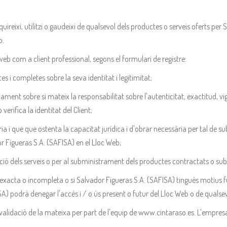
uireixi, utilitzi o gaudeixi de qualsevol dels productes o serveis oferts pe
b.
la web com a client professional, segons el formulari de registre:
es i completes sobre la seva identitat i legitimitat;
vament sobre si mateix la responsabilitat sobre l'autenticitat, exactitud, vi
verifica la identitat del Client;
ria i que que ostenta la capacitat jurídica i d'obrar necessària per tal de su
r Figueras S.A. (SAFISA) en el Lloc Web;
ació dels serveis o per al subministrament dels productes contractats o subs
 inexacta o incompleta o si Salvador Figueras S.A. (SAFISA) tingués motius f
A) podrà denegar l'accés i / o ús present o futur del Lloc Web o de qualsevo
 i validació de la mateixa per part de l'equip de www.cintaraso.es. L'empres