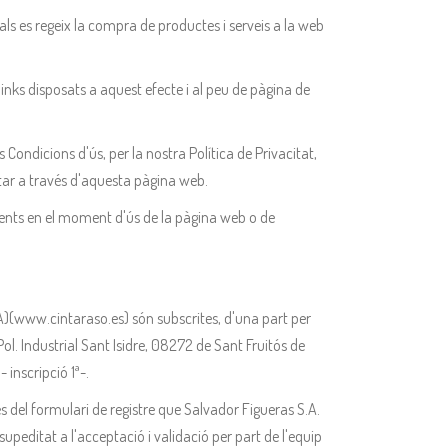
s es regeix la compra de productes i serveis a la web
links disposats a aquest efecte i al peu de pàgina de
ondicions d'ús, per la nostra Política de Privacitat,
ctar a través d'aquesta pàgina web.
vigents en el moment d'ús de la pàgina web o de
SA)(www.cintaraso.es) són subscrites, d'una part per
. Industrial Sant Isidre, 08272 de Sant Fruitós de
 inscripció 1ª-.
vés del formulari de registre que Salvador Figueras S.A.
upeditat a l'acceptació i validació per part de l'equip