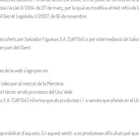
a i la Llei 3/2014, de 27 de març, per la qual es modifica el text refós de 
ial Decret Legislatiu 1/2007, de 16 de novembre.
eis oferts per Salvador Figueras S.A. (SAFISA) o per intermediació de Salva
r part del Client.
des de la web s'agrupen en:
 teles per al mercat de la Merceria.
rt tècnic en els processos del Lloc Web.
ras S.A. (SAFISA) informa que els productes i / o serveis que ofereix en el
onibilitat d'aquests. En aquest sentit, si es produeixen dificultats pel q