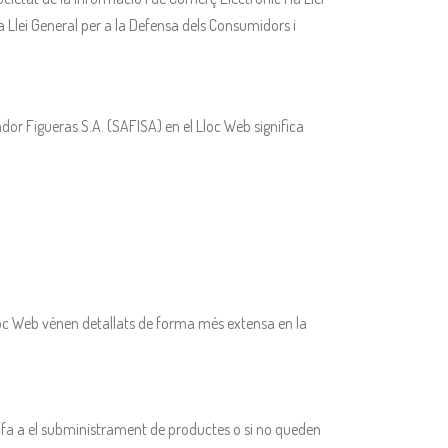
la Llei General per a la Defensa dels Consumidors i
dor Figueras S.A. (SAFISA) en el Lloc Web significa
 Lloc Web vénen detallats de forma més extensa en la
ue fa a el subministrament de productes o si no queden