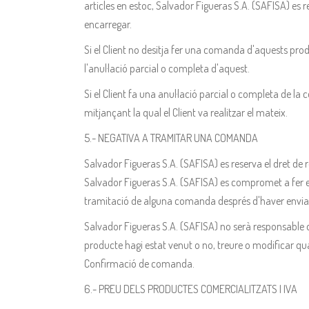
articles en estoc, Salvador Figueras S.A. (SAFISA) es re
encarregar.
Si el Client no desitja fer una comanda d'aquests prod
l'anul·lació parcial o completa d'aquest.
Si el Client fa una anul·lació parcial o completa de 
mitjançant la qual el Client va realitzar el mateix.
5.- NEGATIVA A TRAMITAR UNA COMANDA
Salvador Figueras S.A. (SAFISA) es reserva el dret de
Salvador Figueras S.A. (SAFISA) es compromet a fer e
tramitació de alguna comanda després d'haver enviat 
Salvador Figueras S.A. (SAFISA) no serà responsable d
producte hagi estat venut o no, treure o modificar q
Confirmació de comanda.
6.- PREU DELS PRODUCTES COMERCIALITZATS I IVA