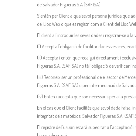
de Salvador Figueras S.A (SAFISA).
S'entén per Client a qualsevol persona jurídica que adq
del Lloc Web o que es registri com a Client del Lloc We
El client a l'introduir les seves dades i registrar-se a 
(i) Accepta l'obligació de facilitar dades veraces, exact
(ii) Accepta i entén que recaigui directament i exclusi
Figueras S.A. (SAFISA) no té l'obligació de verificar i no 
(iii) Reconeix ser un professional de el sector de Merce
Figueras S.A. (SAFISA) o per intermediació de Salvado
(iv) Entén i accepta que són necessaris per a la prest
En el cas que el Client facilités qualsevol dada falsa,
integritat dels mateixos, Salvador Figueras S.A. (SAFIS
El registre de l'usuari estarà supeditat a l'acceptació
la seva discreció.