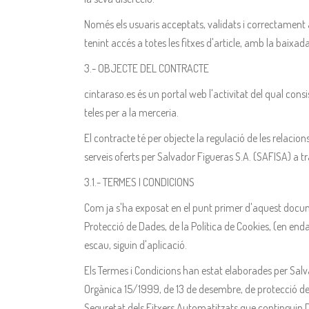
Només els usuaris acceptats, validats i correctament 
tenint accés a totes les fitxes d'article, amb la baixada 
3.- OBJECTE DEL CONTRACTE
cintaraso.es és un portal web l'activitat del qual consis
teles per a la merceria.
El contracte té per objecte la regulació de les relacio
serveis oferts per Salvador Figueras S.A. (SAFISA) a t
3.1.- TERMES I CONDICIONS
Com ja s'ha exposat en el punt primer d'aquest docum
Protecció de Dades, de la Política de Cookies, (en en
escau, siguin d'aplicació.
Els Termes i Condicions han estat elaborades per Salv
Orgànica 15/1999, de 13 de desembre, de protecció de
Seguretat dels Fitxers Automatitzats que continguin Dad