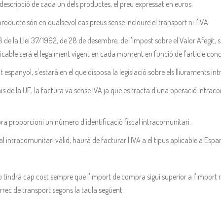
 descripció de cada un dels productes, el preu expressat en euros.
producte són en qualsevol cas preus sense incloure el transport ni l'IVA.
 de la Llei 37/1992, de 28 de desembre, de l'Impost sobre el Valor Afegit, s'
aplicable serà el legalment vigent en cada moment en funció de l'article conc
tat espanyol, s'estarà en el que disposa la legislació sobre els lliuraments 
 de la UE, la factura va sense IVA ja que es tracta d'una operació intraco
ra proporcioni un número d'identificació fiscal intracomunitari.
al intracomunitari vàlid, haurà de facturar l'IVA a el tipus aplicable a Espa
o tindrà cap cost sempre que l'import de compra sigui superior a l'import
rec de transport segons la taula següent: