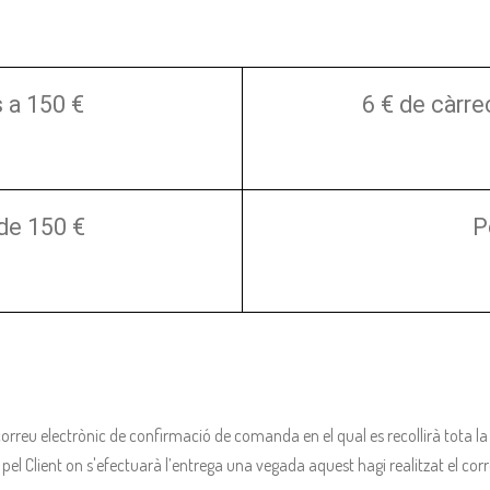
 a 150 €
6 € de càrr
de 150 €
P
correu electrònic de confirmació de comanda en el qual es recollirà tota 
tada pel Client on s'efectuarà l’entrega una vegada aquest hagi realitzat el 