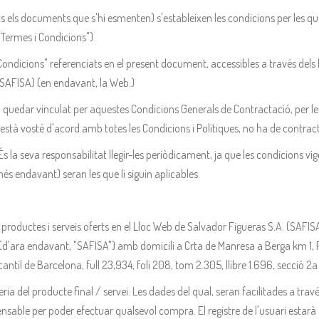
ls documents que s'hi esmenten) s'estableixen les condicions per les qual
"Termes i Condicions").
Condicions" referenciats en el present document, accessibles a través dels 
 (SAFISA) (en endavant, la Web.)
uedar vinculat per aquestes Condicions Generals de Contractació, per les C
 està vostè d'acord amb totes les Condicions i Polítiques, no ha de contra
És la seva responsabilitat llegir-les periòdicament, ja que les condicions 
és endavant) seran les que li siguin aplicables.
 productes i serveis oferts en el Lloc Web de Salvador Figueras S.A. (SAFI
'ara endavant, "SAFISA") amb domicili a Crta de Manresa a Berga km 1, Pol
ntil de Barcelona, full 23,934, foli 208, tom 2.305, llibre 1.696, secció 2a -
ceria del producte final / servei. Les dades del qual, seran facilitades a tra
ensable per poder efectuar qualsevol compra. El registre de l'usuari estarà s