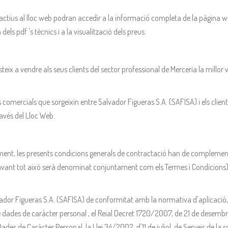
actius al lloc web podran accedir a la informació completa de la pàgina web
dels pdf 's tècnics i a la visualització dels preus.
teix a vendre als seus clients del sector professional de Merceria la millor v
ns comercials que sorgeixin entre Salvador Figueras S.A. (SAFISA) i els clien
ravés del Lloc Web.
ent, les presents condicions generals de contractació han de complementar
davant tot això serà denominat conjuntament com els Termes i Condicions)
ador Figueras S.A. (SAFISA) de conformitat amb la normativa d'aplicació, e
 dades de caràcter personal , el Reial Decret 1720/2007, de 21 de desembr
es de Caràcter Personal, la Llei 34/2002, d'11 de juliol, de Serveis de la so