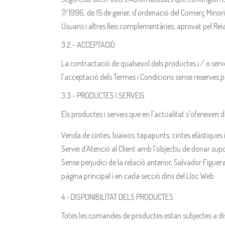
7/1996, de 15 de gener, d'ordenació del Comerç Minorist
Usuaris i altres lleis complementàries, aprovat pel Re
3.2.- ACCEPTACIÓ
La contractació de qualsevol dels productes i / o serv
l'acceptació dels Termes i Condicions sense reserves pe
3.3.- PRODUCTES I SERVEIS
Els productes i serveis que en l'actualitat s'ofereixen 
Venda de cintes, biaixos, tapapunts, cintes elàstiques i
Servei d'Atenció al Client amb l'objectiu de donar supo
Sense perjudici de la relació anterior, Salvador Figue
pàgina principal i en cada secció dins del Lloc Web.
4.- DISPONIBILITAT DELS PRODUCTES
Totes les comandes de productes estan subjectes a disp