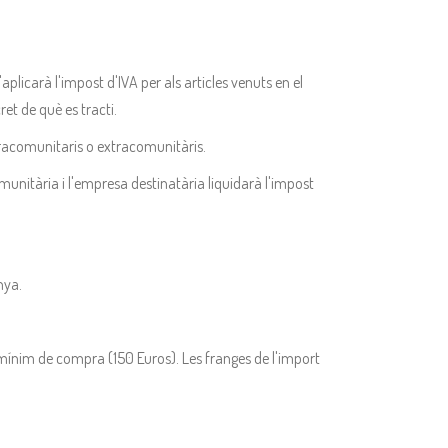
aplicarà l'impost d'IVA per als articles venuts en el
ret de què es tracti.
intracomunitaris o extracomunitàris.
munitària i l'empresa destinatària liquidarà l'impost
nya.
 mínim de compra (150 Euros). Les franges de l'import