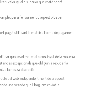
litat i valor igual o superior que vostè podrà
 complet per a l'enviament d'aquest o bé per
mport pagat utilitzant la mateixa forma de pagament
dificar qualsevol material o contingut de la mateixa.
tàncies excepcionals que obliguin a rebutjar la
, a la nostra discreció.
oducte del web, independentment de si aquest
omanda una vegada que li haguem enviat la