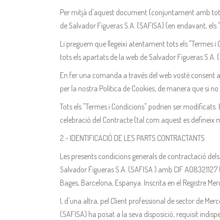
Per mitjà d'aquest document (conjuntament amb tots e
de Salvador Figueras S.A. (SAFISA) (en endavant, els 
Li preguem que llegeixi atentament tots els "Termes i 
tots els apartats de la web de Salvador Figueras S.A.
En fer una comanda a través del web vostè consent a q
per la nostra Política de Cookies, de manera que si no
Tots els "Termes i Condicions" podrien ser modificats. 
celebració del Contracte (tal com aquest es defineix m
2.- IDENTIFICACIÓ DE LES PARTS CONTRACTANTS
Les presents condicions generals de contractació dels
Salvador Figueras S.A. (SAFISA ) amb CIF A08321127 (d
Bages, Barcelona, Espanya. Inscrita en el Registre Merca
I, d'una altra, pel Client professional de sector de Mer
(SAFISA) ha posat a la seva disposició, requisit indisp