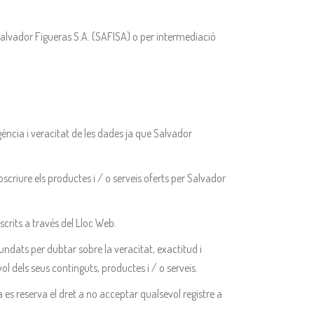
r Salvador Figueras S.A. (SAFISA) o per intermediació
gència i veracitat de les dades ja que Salvador
bscriure els productes i / o serveis oferts per Salvador
crits a través del Lloc Web.
undats per dubtar sobre la veracitat, exactitud i
l dels seus continguts, productes i / o serveis.
a es reserva el dret a no acceptar qualsevol registre a