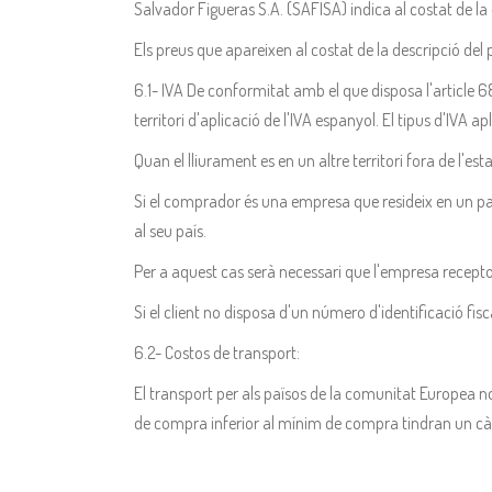
Salvador Figueras S.A. (SAFISA) indica al costat de la
Els preus que apareixen al costat de la descripció del 
6.1- IVA De conformitat amb el que disposa l'article 68
territori d'aplicació de l'IVA espanyol. El tipus d'IVA 
Quan el lliurament es en un altre territori fora de l'es
Si el comprador és una empresa que resideix en un país
al seu país.
Per a aquest cas serà necessari que l'empresa recepto
Si el client no disposa d'un número d'identificació fisc
6.2- Costos de transport:
El transport per als països de la comunitat Europea n
de compra inferior al mínim de compra tindran un càr