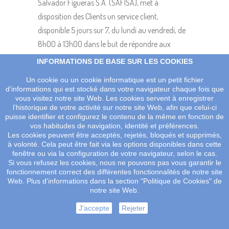
Salvador Figueras S.A. (SAFISA), met à
disposition des Clients un service client,
disponible 5 jours sur 7, du lundi au vendredi, de
8h00 à 13h00 dans le but de répondre aux
questions soulevées en relation aux produits, à
INFORMATIONS DE BASE SUR LES COOKIES
l'achat des produits proposés, et le cas échéant
Un cookie ou un cookie informatique est un petit fichier
aux éventuelles réclamations.
d’informations qui est stocké dans votre navigateur chaque fois que
vous visitez notre site Web. Les cookies servent à enregistrer
Les canaux de contact mis à disposition sont:
l’historique de votre activité sur notre site Web, afin que celui-ci
puisse identifier et configurez le contenu de la même en fonction de
Par téléphone: 93 877 2010
vos habitudes de navigation, identité et préférences.
Les cookies peuvent être acceptés, rejetés, bloqués et supprimés,
Email: spiral@safisa.es
à volonté. Cela peut être fait via les options disponibles dans cette
fenêtre ou via la configuration de votre navigateur, selon le cas.
14.- RESPONSABILITÉS
Si vous refusez les cookies, nous ne pouvons pas vous garantir le
fonctionnement correct des différentes fonctionnalités de notre site
Salvador Figueras S.A. (SAFISA) est obligé de
Web. Plus d'informations dans la section "Politique de Cookies" de
notre site Web.
s'assurer que les contenus, données ou
informations concernant les produits proposés
J'accepte
Rejeter
sur son site web, sont fiables, véridiques et