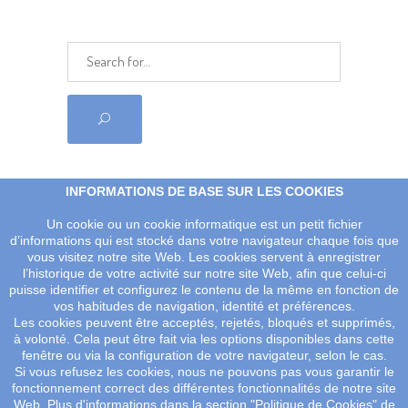
Filtres actifs
INFORMATIONS DE BASE SUR LES COOKIES
Un cookie ou un cookie informatique est un petit fichier
d’informations qui est stocké dans votre navigateur chaque fois que
vous visitez notre site Web. Les cookies servent à enregistrer
l’historique de votre activité sur notre site Web, afin que celui-ci
puisse identifier et configurez le contenu de la même en fonction de
vos habitudes de navigation, identité et préférences.
Les cookies peuvent être acceptés, rejetés, bloqués et supprimés,
© 2026 Salvador Figueras Tous droits réserves.
Avis légal
|
à volonté. Cela peut être fait via les options disponibles dans cette
Vos données sûres
|
Politique de protection des données
|
fenêtre ou via la configuration de votre navigateur, selon le cas.
Si vous refusez les cookies, nous ne pouvons pas vous garantir le
Términos y condiciones
|
Politique de cookies
fonctionnement correct des différentes fonctionnalités de notre site
Web. Plus d'informations dans la section "Politique de Cookies" de