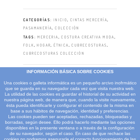
CATEGORÍAS:
INICIO
,
CINTAS MERCERÍA
,
PASAMANERÍA
,
COLECCIÓN
TAGS:
MERCERIA
,
COSTURA CREATIVA MODA
,
FOLK
,
HOGAR
,
ÉTNICA
,
CUBRECOSTURAS
,
CUBRECOSTURAS COLECCIÓN
INFORMACIÓN BÁSICA SOBRE COOKIES
Una cookies o galleta informática es un pequeño arcivo inofrmático
que se guarda en su navegador cada vez que visita nuestra web.
La utilidad de las cookies es guardar el historial de su actividad en
nuestra página web, de manera que, cuando la visite nuevamente,
ésta pueda identificarle y configurar el contenido de la misma en
© 2026 Salvador Figueras Todos los derechos reservados.
base a sus hábitos de navegación, identidad y preferencias.
Las cookies pueden ser aceptadas, rechazadas, bloqueadas y
Aviso legal
|
Sus datos seguros
|
borradas, según desee. Ello podrá hacerlo mediante las opciones
Política de protección de datos
|
Términos y condiciones
|
disponibles en la presente ventana o a través de la configuración
de su navegador, según el caso. En caso de que rechace las
Política de cookies
cookies no podremos asegurarle el correcto funcionamiento de las